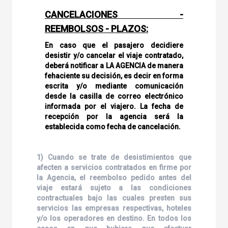
CANCELACIONES -
REEMBOLSOS - PLAZOS:
En caso que el pasajero decidiere
desistir y/o cancelar el viaje contratado,
deberá notificar a LA AGENCIA de manera
fehaciente su decisión, es decir en forma
escrita y/o mediante comunicación
desde la casilla de correo electrónico
informada por el viajero. La fecha de
recepción por la agencia será la
establecida como fecha de cancelación.
1) Cuando se trate de desistimientos que
afecten a servicios contratados en firme por
la Agencia, el reembolso pedido antes del
viaje estará sujeto a las condiciones
contractuales bajo las cuales presten sus
servicios las empresas respectivas, hoteles
y/o los operadores en destino. En todos los