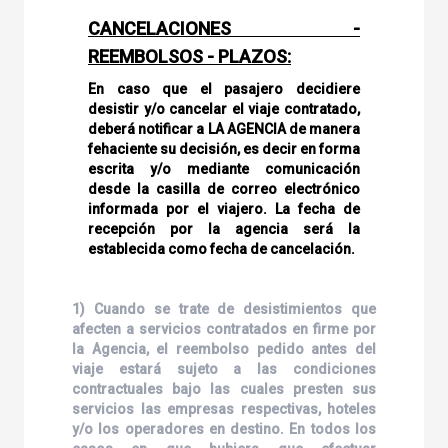
CANCELACIONES -
REEMBOLSOS - PLAZOS:
En caso que el pasajero decidiere
desistir y/o cancelar el viaje contratado,
deberá notificar a LA AGENCIA de manera
fehaciente su decisión, es decir en forma
escrita y/o mediante comunicación
desde la casilla de correo electrónico
informada por el viajero. La fecha de
recepción por la agencia será la
establecida como fecha de cancelación.
1) Cuando se trate de desistimientos que
afecten a servicios contratados en firme por
la Agencia, el reembolso pedido antes del
viaje estará sujeto a las condiciones
contractuales bajo las cuales presten sus
servicios las empresas respectivas, hoteles
y/o los operadores en destino. En todos los